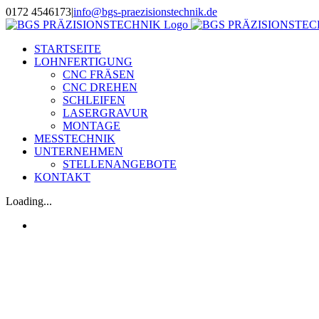
Skip
0172 4546173
|
info@bgs-praezisionstechnik.de
to
content
STARTSEITE
LOHNFERTIGUNG
CNC FRÄSEN
CNC DREHEN
SCHLEIFEN
LASERGRAVUR
MONTAGE
MESSTECHNIK
UNTERNEHMEN
STELLENANGEBOTE
KONTAKT
Loading...